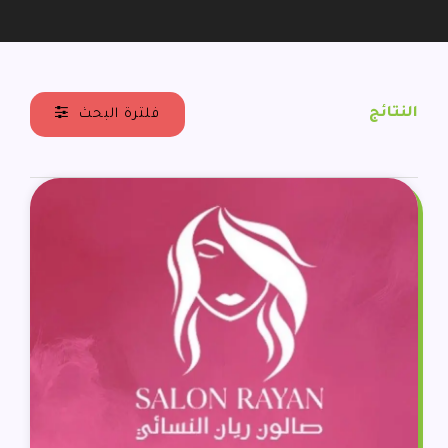
النتائج
فلترة البحث